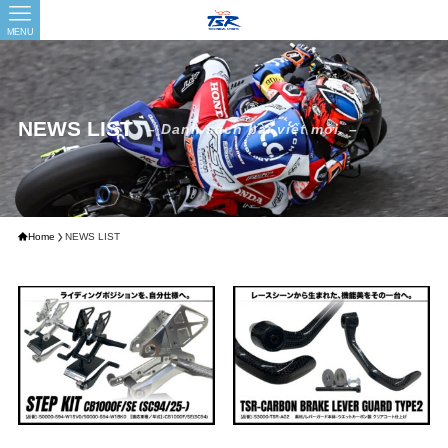
MENU
NEWS LIST
– Danh sách bài viết mới. –
Home
NEWS LIST