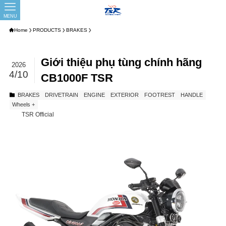
MENU
Home
PRODUCTS
BRAKES
Giới thiệu phụ tùng chính hãng
2026
4/10
CB1000F TSR
BRAKES
DRIVETRAIN
ENGINE
EXTERIOR
FOOTREST
HANDLE
Wheels +
TSR Official